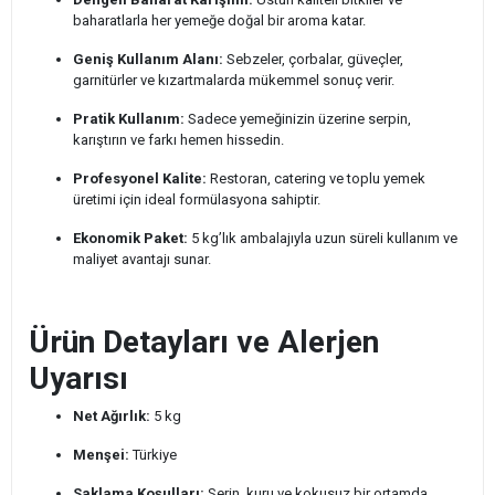
baharatlarla her yemeğe doğal bir aroma katar.
Geniş Kullanım Alanı:
Sebzeler, çorbalar, güveçler,
garnitürler ve kızartmalarda mükemmel sonuç verir.
Pratik Kullanım:
Sadece yemeğinizin üzerine serpin,
karıştırın ve farkı hemen hissedin.
Profesyonel Kalite:
Restoran, catering ve toplu yemek
üretimi için ideal formülasyona sahiptir.
Ekonomik Paket:
5 kg’lık ambalajıyla uzun süreli kullanım ve
maliyet avantajı sunar.
Ürün Detayları ve Alerjen
Uyarısı
Net Ağırlık:
5 kg
Menşei:
Türkiye
Saklama Koşulları:
Serin, kuru ve kokusuz bir ortamda,