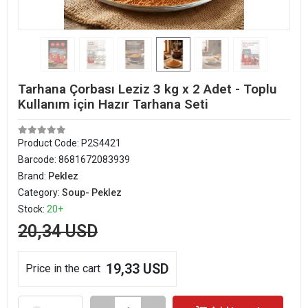
Tarhana Çorbası Leziz 3 kg x 2 Adet - Toplu
Kullanım için Hazır Tarhana Seti
Product Code:
P2S4421
Barcode:
8681672083939
Brand:
Peklez
Category:
Soup- Peklez
Stock:
20+
20,34 USD
19,33 USD
Price in the cart