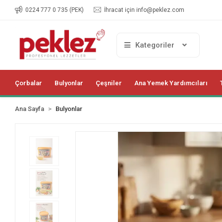
0224 777 0 735 (PEK)
İhracat için
info@peklez.com
Kategoriler
Çorbalar
Bulyonlar
Çeşniler
Ana Yemek Yardımcıları
Ana Sayfa
Bulyonlar