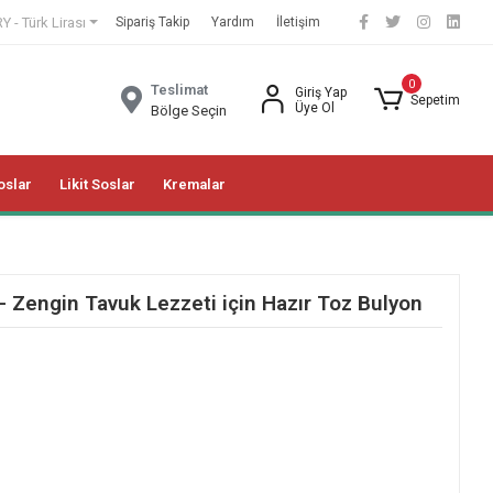
Y - Türk Lirası
Sipariş Takip
Yardım
İletişim
0
Teslimat
Giriş Yap
Sepetim
Üye Ol
Bölge Seçin
oslar
Likit Soslar
Kremalar
- Zengin Tavuk Lezzeti için Hazır Toz Bulyon