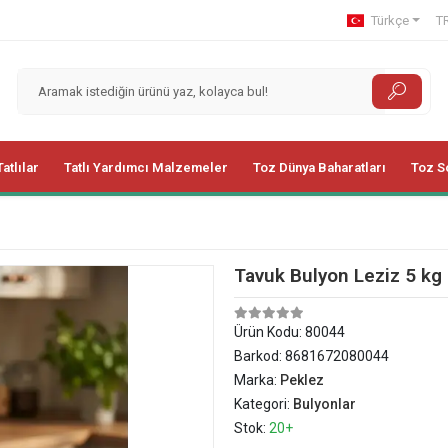
Türkçe
TR
Tatlılar
Tatlı Yardımcı Malzemeler
Toz Dünya Baharatları
Toz S
Tavuk Bulyon Leziz 5 kg 
Ürün Kodu:
80044
Barkod:
8681672080044
Marka:
Peklez
Kategori:
Bulyonlar
Stok:
20+