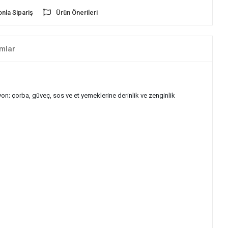
onla Sipariş
Ürün Önerileri
mlar
lyon; çorba, güveç, sos ve et yemeklerine derinlik ve zenginlik