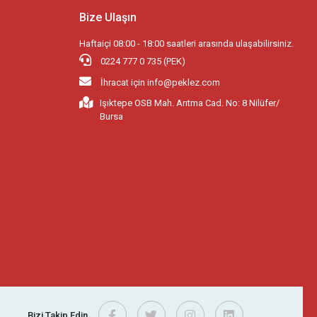
Bize Ulaşın
Haftaiçi 08:00 - 18:00 saatleri arasında ulaşabilirsiniz.
0224 777 0 735 (PEK)
İhracat için
info@peklez.com
Işıktepe OSB Mah. Arıtma Cad. No: 8 Nilüfer/
Bursa
Bizi Takip Edin