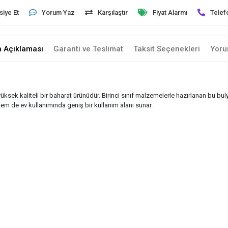
siye Et
Yorum Yaz
Karşılaştır
Fiyat Alarmı
Telef
n Açıklaması
Garanti ve Teslimat
Taksit Seçenekleri
Yoru
yüksek kaliteli bir baharat ürünüdür. Birinci sınıf malzemelerle hazırlanan bu bu
m de ev kullanımında geniş bir kullanım alanı sunar.