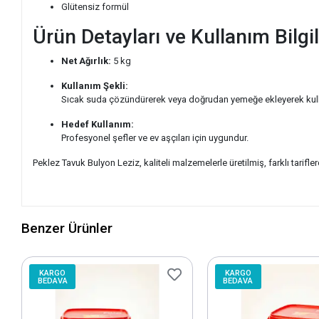
Glütensiz formül
Ürün Detayları ve Kullanım Bilgil
Net Ağırlık:
5 kg
Kullanım Şekli:
Sıcak suda çözündürerek veya doğrudan yemeğe ekleyerek kull
Hedef Kullanım:
Profesyonel şefler ve ev aşçıları için uygundur.
Peklez Tavuk Bulyon Leziz, kaliteli malzemelerle üretilmiş, farklı tarifl
Benzer Ürünler
KARGO
KARGO
BEDAVA
BEDAVA