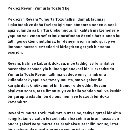
Peklez Revani Yumurta Tozlu 3 kg
Peklez'in Revani Yumurta Tozu tatlısı, damak tadınızı
kışkırtacak ve daha fazlası için can atmanıza neden olacak
ağız sulandırıcı bir Türk lokumudur. En kaliteli malzemelerle
yapılan ve uzman şeflerimiz tarafından özenle hazırlanan bu
tatlı, gerçekten unutulmaz bir deneyim için irmik, şurup ve
limonun hassas lezzetlerini birleştiren gerçek bir sanat
eseridir.
Revani, hafif ve kabarık dokusu, ince tatlılığı ve ferahlatıcı
narenciye aromasıyla bilinen geleneksel bir Türk tatlısıdır.
Yumurta Tozlu Revani tatlımız sadece en iyi irmik unu
kullanılarak yapılır ve taze yumurta, süt ve şeker ile
karıştırılarak mükemmel bir hamur elde edilir. Revani
piştikten sonra, taze limon suyu ve balla yapılan tatlı ve keskin
bir şurupla ıslatılır, bu da ona nemli ve lezzetli bir doku
kazandırır.
Revani Yumurta Tozlu tatlımızın üzerine, tatlıya güzel bir altın
rengi katan ve zaten lezzetli olan lezzetini artıran hassas bir
pudra şekeri ve yumurta sarısı tabakası serpilir. Sonuç, ister
bir restoranda misafirlerinize sunun ister evde