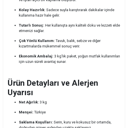
Kolay Hazırlık:
Sadece suyla karıştırarak dakikalar içinde
kullanıma hazır hale gelir.
Tutarlı Sonuç:
Her kullanışta aynı kaliteli doku ve lezzeti elde
etmenizi sağlar.
Çok Yönlü Kullanım:
Tavuk, balık, sebze ve diğer
kızartmalarda mükemmel sonuç verir.
Ekonomik Ambalaj:
3 kg’lık paket, yoğun mutfak kullanımları
için uzun süreli avantaj sunar.
Ürün Detayları ve Alerjen
Uyarısı
Net Ağırlık:
3 kg
Menşei:
Türkiye
Saklama Koşulları:
Serin, kuru ve kokusuz bir ortamda,
doğrudan güneş ışığından uzakta saklayınız.