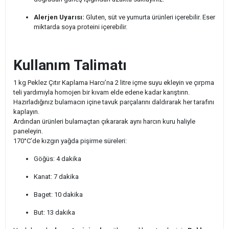
Alerjen Uyarısı:
Gluten, süt ve yumurta ürünleri içerebilir. Eser
miktarda soya proteini içerebilir.
Kullanım Talimatı
1 kg Peklez Çıtır Kaplama Harcı’na 2 litre içme suyu ekleyin ve çırpma
teli yardımıyla homojen bir kıvam elde edene kadar karıştırın.
Hazırladığınız bulamacın içine tavuk parçalarını daldırarak her tarafını
kaplayın.
Ardından ürünleri bulamaçtan çıkararak aynı harcın kuru haliyle
paneleyin.
170°C’de kızgın yağda pişirme süreleri:
Göğüs: 4 dakika
Kanat: 7 dakika
Baget: 10 dakika
But: 13 dakika