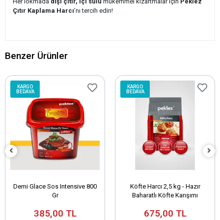
Her lokmada
dışı çıtır, içi sulu
mükemmel kızartmalar için
Peklez
Çıtır Kaplama Harcı
’nı tercih edin!
Benzer Ürünler
KARGO
KARGO
BEDAVA
BEDAVA
Demi Glace Sos Intensive 800
Köfte Harcı 2,5 kg - Hazır
Gr
Baharatlı Köfte Karışımı
385,00 TL
675,00 TL