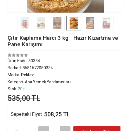
Çıtır Kaplama Harcı 3 kg - Hazır Kızartma ve
Pane Karışımı
Ürün Kodu:
80334
Barkod:
8681672080334
Marka:
Peklez
Kategori:
Ana Yemek Yardımcıları
Stok:
20+
535,00 TL
508,25 TL
Sepetteki Fiyat